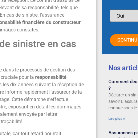
 sa réception. Le contrat d’assurance
vant de sa responsabilité, tels que
En cas de sinistre, l’assurance
onsabilité financière du constructeur
ommages constatés.
CONTINU
de sinistre en cas
Nos artic
e dans le processus de gestion des
cruciale pour la
responsabilité
Comment décla
 les dix années suivant la réception de
?
aire informe rapidement l’assureur de la
Déclarer un sini
rage. Cette démarche s’effectue
savoir L’assur
istre, exposant en détail les dommages
connue sous le
éalement envoyée par lettre
Lire plus »
raçabilité.
Assurances pou
tale, car tout retard pourrait