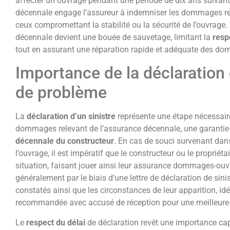
affecter un ouvrage pendant une période de dix ans suivant
décennale engage l’assureur à indemniser les dommages rele
ceux compromettant la stabilité ou la sécurité de l’ouvrage. 
décennale devient une bouée de sauvetage, limitant la
resp
tout en assurant une réparation rapide et adéquate des d
Importance de la déclaration 
de problème
La
déclaration d’un sinistre
représente une étape nécessair
dommages relevant de l’assurance décennale, une garantie 
décennale du constructeur
. En cas de souci survenant dans
l’ouvrage, il est impératif que le constructeur ou le propriét
situation, faisant jouer ainsi leur assurance dommages-ouv
généralement par le biais d’une lettre de déclaration de sin
constatés ainsi que les circonstances de leur apparition, id
recommandée avec accusé de réception pour une meilleure t
Le
respect du délai
de déclaration revêt une importance capi