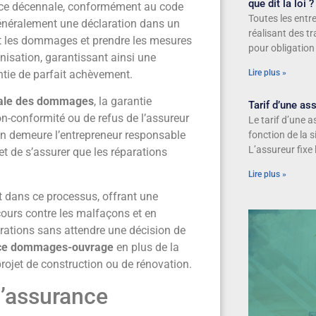
que dit la loi ?
ance décennale, conformément au code
Toutes les entre
généralement une déclaration dans un
réalisant des t
nt les dommages et prendre les mesures
pour obligation
nisation, garantissant ainsi une
ntie de parfait achèvement.
Lire plus »
nale des dommages
, la garantie
Tarif d’une a
on-conformité ou de refus de l’assureur
Le tarif d’une 
 en demeure l’entrepreneur responsable
fonction de la s
L’assureur fixe
 et de s’assurer que les réparations
Lire plus »
 dans ce processus, offrant une
ecours contre les malfaçons et en
rations sans attendre une décision de
nce dommages-ouvrage
en plus de la
rojet de construction ou de rénovation.
l’assurance