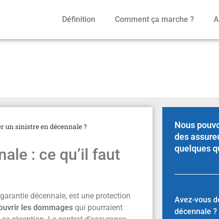
Définition
Comment ça marche ?
A
istre en décennale ?
Nous pouvo
 un sinistre en décennale ?
des assure
quelques q
ale : ce qu’il faut
garantie décennale, est une protection
Avez-vous d
ouvrir les dommages
qui pourraient
décennale ?